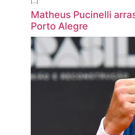
[…]
Matheus Pucinelli arra
Porto Alegre