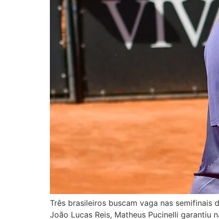
Três brasileiros buscam vaga nas semifinais 
João Lucas Reis, Matheus Pucinelli garantiu 