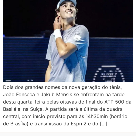
Dois dos grandes nomes da nova geração do tênis,
João Fonseca e Jakub Mensik se enfrentam na tarde
desta quarta-feira pelas oitavas de final do ATP 500 da
Basiléia, na Suíça. A partida será a última da quadra
central, com início previsto para às 14h30min (horário
de Brasília) e transmissão da Espn 2 e do […]