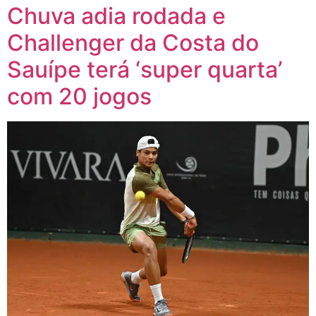
Chuva adia rodada e
Challenger da Costa do
Sauípe terá ‘super quarta’
com 20 jogos