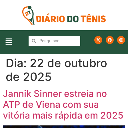
Dia:
22 de outubro
de 2025
Jannik Sinner estreia no
ATP de Viena com sua
vitória mais rápida em 2025