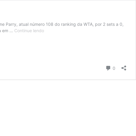
ane Parry, atual número 108 do ranking da WTA, por 2 sets a 0,
Bia
esa em …
Continue lendo
Haddad
é
eliminada
na
estreia
Comentári
0
no
WTA
125
de
Paris