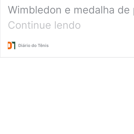
Wimbledon e medalha de 
Bia
Continue lendo
Haddad
vira
cabeça
Diário do Tênis
de
chave
e
terá
nova
adversária
na
estreia
em
Cincinnati