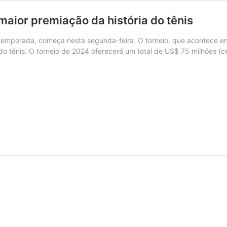
ior premiação da história do tênis
temporada, começa nesta segunda-feira. O torneio, que acontece em
 do tênis. O torneio de 2024 oferecerá um total de US$ 75 milhões 
n
eça
a
unda
r
miação
ória
s