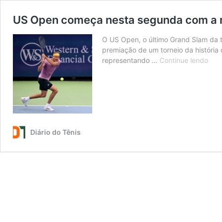
US Open começa nesta segunda com a ma
O US Open, o último Grand Slam da 
premiação de um torneio da história
US
representando …
Continue lendo
Ope
com
nest
seg
com
a
Diário do Tênis
maio
pre
da
hist
do
têni