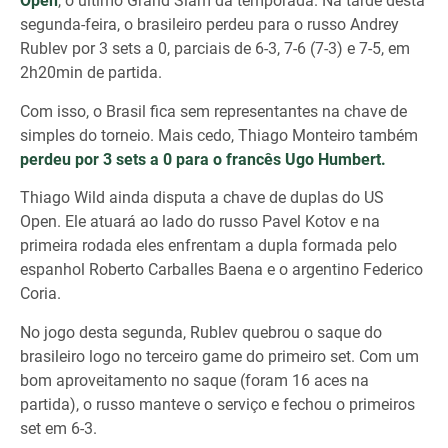
Open
, o último Grand Slam da temporada. Na tarde desta
segunda-feira, o brasileiro perdeu para o russo Andrey
Rublev por 3 sets a 0, parciais de 6-3, 7-6 (7-3) e 7-5, em
2h20min de partida.
Com isso, o Brasil fica sem representantes na chave de
simples do torneio. Mais cedo, Thiago Monteiro também
perdeu por 3 sets a 0 para o francês Ugo Humbert.
Thiago Wild ainda disputa a chave de duplas do US
Open. Ele atuará ao lado do russo Pavel Kotov e na
primeira rodada eles enfrentam a dupla formada pelo
espanhol Roberto Carballes Baena e o argentino Federico
Coria.
No jogo desta segunda, Rublev quebrou o saque do
brasileiro logo no terceiro game do primeiro set. Com um
bom aproveitamento no saque (foram 16 aces na
partida), o russo manteve o serviço e fechou o primeiros
set em 6-3.