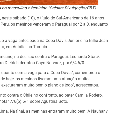
 no masculino e feminino (Crédito: Divulgação/CBT)
 neste sábado (10), o título do Sul-Americano de 16 anos
o Peru, os meninos venceram o Paraguai por 2 a 0, enquanto
.
ido a vaga antecipada na Copa Davis Júnior e na Billie Jean
o, em Antália, na Turquia.
icano, na decisão contra o Paraguai, Leonardo Storck
ro Dietrich derrotou Cayo Narvaez, por 6/4 6/0.
lo quanto com a vaga para a Copa Davis”, comemorou o
o de hoje, os meninos tiveram uma atuação muito
e executaram muito bem o plano de jogo”, acrescentou.
nto contra o Chile no confronto, ao bater Camila Rodero,
 anotar 7/6(5) 6/1 sobre Agustina Soto.
Lima. Na final, as meninas entraram muito bem. A Nauhany