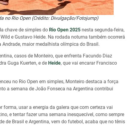
da no Rio Open (Crédito: Divulgação/Fotojump)
 da chave de simples do
Rio Open 2025
nesta segunda-feira,
o Wild e Gustavo Heide. Na rodada noturna também ocorrerá
 Andrade, maior medalhista olímpica do Brasil.
gentina, casos de Monteiro, que enfrenta Facundo Diaz
dra Guga Kuerten, e de
Heide
, que vai encarar Francisco
venceu no Rio Open em simples, Monteiro destaca a força
uanto a semana de João Fonseca na Argentina contribui
r forma, usar a energia da galera que com certeza vai
ino, e tentar fazer uma semana inesquecível, como sempre
de de Brasil e Argentina, vem do futebol, acaba que no tênis