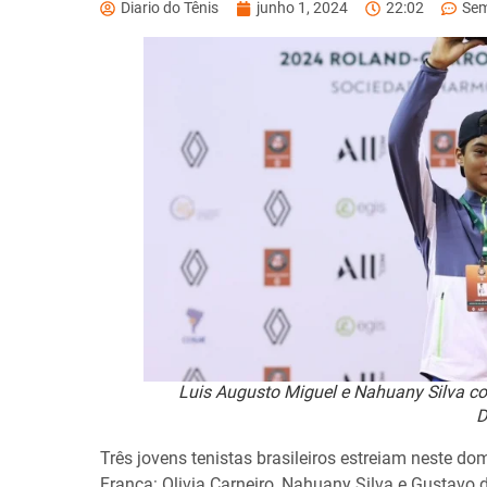
Diario do Tênis
junho 1, 2024
22:02
Sem
Luis Augusto Miguel e Nahuany Silva co
D
Três jovens tenistas brasileiros estreiam neste do
França: Olivia Carneiro, Nahuany Silva e Gustavo 