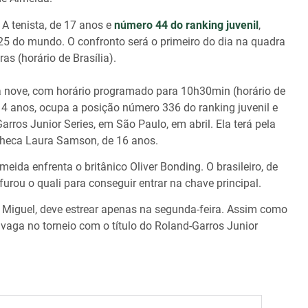
 A tenista, de 17 anos e
número 44 do ranking juvenil
,
5 do mundo. O confronto será o primeiro do dia na quadra
as (horário de Brasília).
a nove, com horário programado para 10h30min (horário de
14 anos, ocupa a posição número 336 do ranking juvenil e
rros Junior Series, em São Paulo, em abril. Ela terá pela
tcheca Laura Samson, de 16 anos.
eida enfrenta o britânico Oliver Bonding. O brasileiro, de
furou o quali para conseguir entrar na chave principal.
to Miguel, deve estrear apenas na segunda-feira. Assim como
 vaga no torneio com o título do Roland-Garros Junior