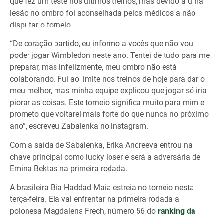
que fez um teste nos últimos treinos, mas devido a uma
lesão no ombro foi aconselhada pelos médicos a não
disputar o torneio.
“De coração partido, eu informo a vocês que não vou
poder jogar Wimbledon neste ano. Tentei de tudo para me
preparar, mas infelizmente, meu ombro não está
colaborando. Fui ao limite nos treinos de hoje para dar o
meu melhor, mas minha equipe explicou que jogar só iria
piorar as coisas. Este torneio significa muito para mim e
prometo que voltarei mais forte do que nunca no próximo
ano”, escreveu Zabalenka no instagram.
Com a saída de Sabalenka, Erika Andreeva entrou na
chave principal como lucky loser e será a adversária de
Emina Bektas na primeira rodada.
A brasileira Bia Haddad Maia estreia no torneio nesta
terça-feira. Ela vai enfrentar na primeira rodada a
polonesa Magdalena Frech, número 56 do
ranking da