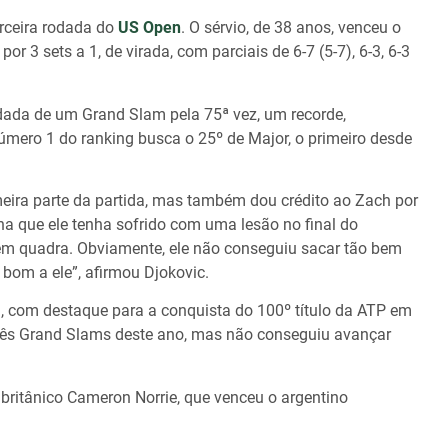
rceira rodada do
US Open
. O sérvio, de 38 anos, venceu o
r 3 sets a 1, de virada, com parciais de 6-7 (5-7), 6-3, 6-3
odada de um Grand Slam pela 75ª vez, um recorde,
úmero 1 do ranking busca o 25º de Major, o primeiro desde
meira parte da partida, mas também dou crédito ao Zach por
na que ele tenha sofrido com uma lesão no final do
em quadra. Obviamente, ele não conseguiu sacar tão bem
 bom a ele”, afirmou Djokovic.
, com destaque para a conquista do 100º título da ATP em
três Grand Slams deste ano, mas não conseguiu avançar
 britânico Cameron Norrie, que venceu o argentino