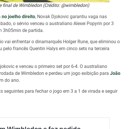
e final de Wimbledon (Crédito: @wimbledon)
a no joelho direito
, Novak Djokovic garantiu vaga nas
ábado, o sérvio venceu o australiano Alexei Popyrin por 3
 em 3h05min de partida.
io vai enfrentar o dinamarquês Holger Rune, que eliminou o
pelo francês Quentin Halys em cinco sets na terceira
kovic e venceu o primeiro set por 6-4. O australiano
 rodada de Wimbledon e perdeu um jogo exibição para
João
am do ano.
ts seguintes para fechar o jogo em 3 a 1 de virada e seguir