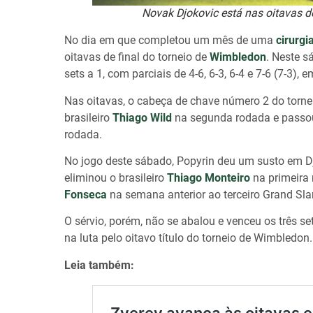
Novak Djokovic está nas oitavas d
No dia em que completou um mês de uma
cirurgi
oitavas de final do torneio de
Wimbledon
. Neste s
sets a 1, com parciais de 4-6, 6-3, 6-4 e 7-6 (7-3),
Nas oitavas, o cabeça de chave número 2 do torne
brasileiro
Thiago Wild
na segunda rodada e passou 
rodada.
No jogo deste sábado, Popyrin deu um susto em Djo
eliminou o brasileiro
Thiago Monteiro
na primeira
Fonseca
na semana anterior ao terceiro Grand Sl
O sérvio, porém, não se abalou e venceu os três se
na luta pelo oitavo título do torneio de Wimbledon.
Leia também: