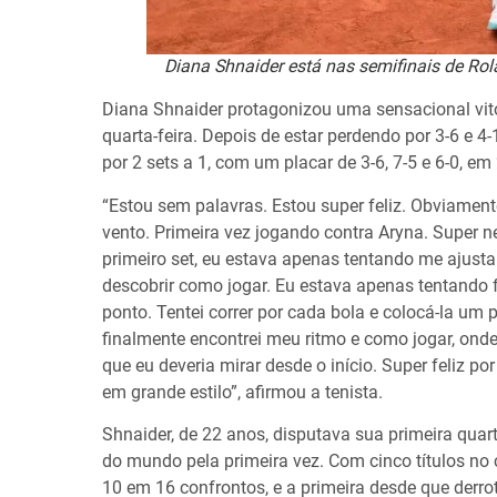
Diana Shnaider está nas semifinais de Rola
Diana Shnaider protagonizou uma sensacional vitó
quarta-feira. Depois de estar perdendo por 3-6 e 
por 2 sets a 1, com um placar de 3-6, 7-5 e 6-0, e
“Estou sem palavras. Estou super feliz. Obviamen
vento. Primeira vez jogando contra Aryna. Super n
primeiro set, eu estava apenas tentando me ajusta
descobrir como jogar. Eu estava apenas tentando f
ponto. Tentei correr por cada bola e colocá-la um 
finalmente encontrei meu ritmo e como jogar, onde 
que eu deveria mirar desde o início. Super feliz p
em grande estilo”, afirmou a tenista.
Shnaider, de 22 anos, disputava sua primeira qua
do mundo pela primeira vez. Com cinco títulos no 
10 em 16 confrontos, e a primeira desde que derro