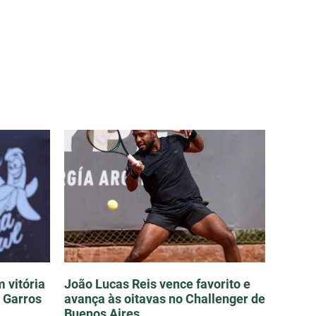
m vitória
João Lucas Reis vence favorito e
d Garros
avança às oitavas no Challenger de
Buenos Aires