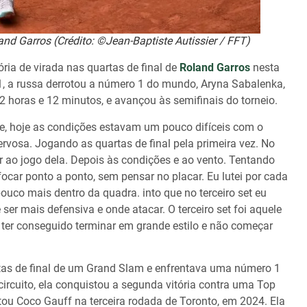
nd Garros (Crédito: ©Jean-Baptiste Autissier / FFT)
ria de virada nas quartas de final de
Roland Garros
nesta
4-1, a russa derrotou a número 1 do mundo, Aryna Sabalenka,
m 2 horas e 12 minutos, e avançou às semifinais do torneio.
te, hoje as condições estavam um pouco difíceis com o
ervosa. Jogando as quartas de final pela primeira vez. No
r ao jogo dela. Depois às condições e ao vento. Tentando
ocar ponto a ponto, sem pensar no placar. Eu lutei por cada
pouco mais dentro da quadra. into que no terceiro set eu
ser mais defensiva e onde atacar. O terceiro set foi aquele
or ter conseguido terminar em grande estilo e não começar
rtas de final de um Grand Slam e enfrentava uma número 1
circuito, ela conquistou a segunda vitória contra uma Top
tou Coco Gauff na terceira rodada de Toronto, em 2024. Ela