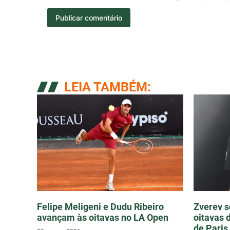
LEIA TAMBÉM:
Felipe Meligeni e Dudu Ribeiro
Zverev s
avançam às oitavas no LA Open
oitavas 
de Paris