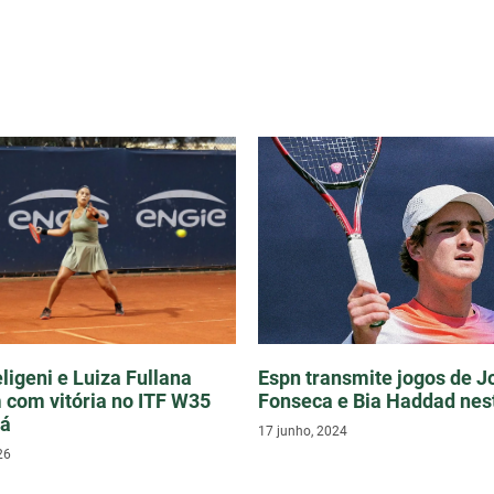
ligeni e Luiza Fullana
Espn transmite jogos de J
 com vitória no ITF W35
Fonseca e Bia Haddad nes
bá
17 junho, 2024
26