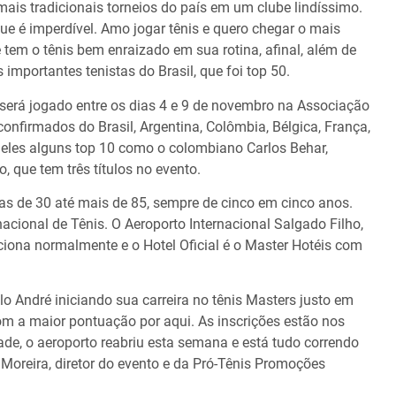
mais tradicionais torneios do país em um clube lindíssimo.
ue é imperdível. Amo jogar tênis e quero chegar o mais
e tem o tênis bem enraizado em sua rotina, afinal, além de
 importantes tenistas do Brasil, que foi top 50.
será jogado entre os dias 4 e 9 de novembro na Associação
confirmados do Brasil, Argentina, Colômbia, Bélgica, França,
tre eles alguns top 10 como o colombiano Carlos Behar,
, que tem três títulos no evento.
ias de 30 até mais de 85, sempre de cinco em cinco anos.
nacional de Tênis. O Aeroporto Internacional Salgado Filho,
nciona normalmente e o Hotel Oficial é o Master Hotéis com
 André iniciando sua carreira no tênis Masters justo em
com a maior pontuação por aqui. As inscrições estão nos
dade, o aeroporto reabriu esta semana e está tudo correndo
oreira, diretor do evento e da Pró-Tênis Promoções