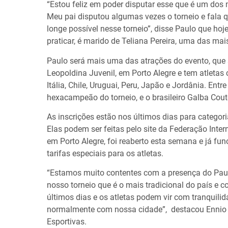
“Estou feliz em poder disputar esse que é um dos 
Meu pai disputou algumas vezes o torneio e fala q
longe possível nesse torneio”, disse Paulo que hoj
praticar, é marido de Teliana Pereira, uma das mais
Paulo será mais uma das atrações do evento, que 
Leopoldina Juvenil, em Porto Alegre e tem atletas 
Itália, Chile, Uruguai, Peru, Japão e Jordânia. En
hexacampeão do torneio, e o brasileiro Galba Couto
As inscrições estão nos últimos dias para categor
Elas podem ser feitas pelo site da Federação Inter
em Porto Alegre, foi reaberto esta semana e já fu
tarifas especiais para os atletas.
“Estamos muito contentes com a presença do Paulo
nosso torneio que é o mais tradicional do país e 
últimos dias e os atletas podem vir com tranquili
normalmente com nossa cidade”, destacou Ennio M
Esportivas.