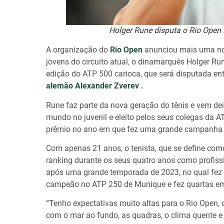
Holger Rune disputa o Rio Open 
A organização do
Rio Open
anunciou mais uma nov
jovens do circuito atual, o dinamarquês Holger R
edição do ATP 500 carioca, que será disputada ent
alemão Alexander Zverev .
Rune faz parte da nova geração do tênis e vem d
mundo no juvenil e eleito pelos seus colegas da 
prêmio no ano em que fez uma grande campanha at
Com apenas 21 anos, o tenista, que se define co
ranking durante os seus quatro anos como profiss
após uma grande temporada de 2023, no qual fez 
campeão no ATP 250 de Munique e fez quartas e
“Tenho expectativas muito altas para o Rio Open, o
com o mar ao fundo, as quadras, o clima quente e