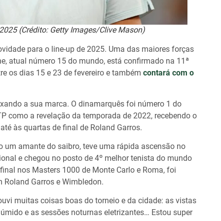
2025 (Crédito: Getty Images/Clive Mason)
idade para o line-up de 2025. Uma das maiores forças
une, atual número 15 do mundo, está confirmado na 11ª
re os dias 15 e 23 de fevereiro e também
contará com o
eixando a sua marca. O dinamarquês foi número 1 do
ATP como a revelação da temporada de 2022, recebendo o
é às quartas de final de Roland Garros.
mo um amante do saibro, teve uma rápida ascensão no
ional e chegou no posto de 4º melhor tenista do mundo
final nos Masters 1000 de Monte Carlo e Roma, foi
m Roland Garros e Wimbledon.
uvi muitas coisas boas do torneio e da cidade: as vistas
 úmido e as sessões noturnas eletrizantes… Estou super