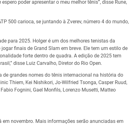
e espero poder apresentar o meu melhor tênis”, disse Rune,
ATP 500 carioca, se juntando à Zverev, número 4 do mundo,
ade para 2025. Holger é um dos melhores tenistas da
 jogar finais de Grand Slam em breve. Ele tem um estilo de
nalidade forte dentro de quadra. A edição de 2025 tem
asil,” disse Luiz Carvalho, Diretor do Rio Open.
a de grandes nomes do tênis internacional na história do
nic Thiem, Kei Nishikori, Jo-Wilfried Tsonga, Casper Ruud,
c, Fabio Fognini, Gael Monfils, Lorenzo Musetti, Matteo
erá em novembro. Mais informações serão anunciadas em