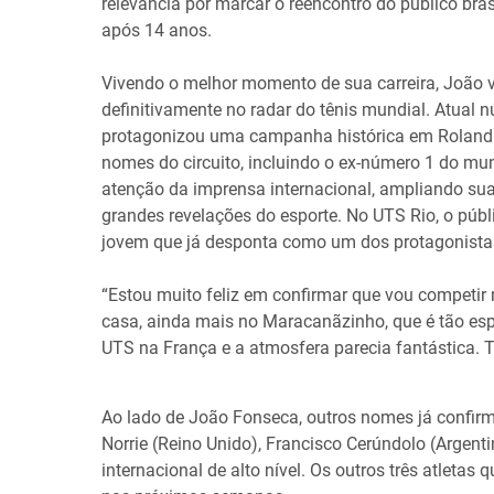
relevância por marcar o reencontro do público bras
após 14 anos.
Vivendo o melhor momento de sua carreira, João
definitivamente no radar do tênis mundial. Atual 
protagonizou uma campanha histórica em Roland G
nomes do circuito, incluindo o ex-número 1 do m
atenção da imprensa internacional, ampliando su
grandes revelações do esporte. No UTS Rio, o públ
jovem que já desponta como um dos protagonistas
“Estou muito feliz em confirmar que vou competir
casa, ainda mais no Maracanãzinho, que é tão esp
UTS na França e a atmosfera parecia fantástica. Te
Ao lado de João Fonseca, outros nomes já confirm
Norrie (Reino Unido), Francisco Cerúndolo (Argen
internacional de alto nível. Os outros três atletas