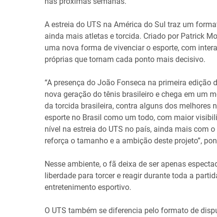
nas próximas semanas.
A estreia do UTS na América do Sul traz um forma
ainda mais atletas e torcida. Criado por Patrick M
uma nova forma de vivenciar o esporte, com inter
próprias que tornam cada ponto mais decisivo.
“A presença do João Fonseca na primeira edição d
nova geração do tênis brasileiro e chega em um m
da torcida brasileira, contra alguns dos melhore
esporte no Brasil como um todo, com maior visibili
nível na estreia do UTS no país, ainda mais com o
reforça o tamanho e a ambição deste projeto”, po
Nesse ambiente, o fã deixa de ser apenas espectad
liberdade para torcer e reagir durante toda a par
entretenimento esportivo.
O UTS também se diferencia pelo formato de dispu