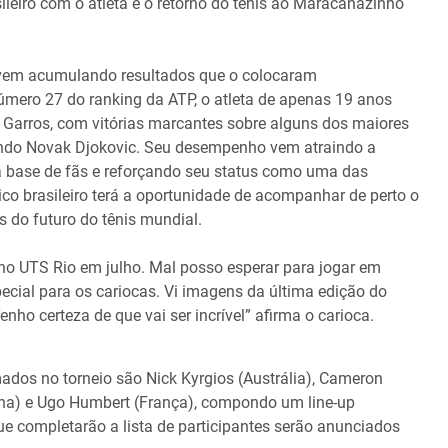
ileiro com o atleta e o retorno do tênis ao Maracanãzinho
 vem acumulando resultados que o colocaram
número 27 do ranking da ATP, o atleta de apenas 19 anos
arros, com vitórias marcantes sobre alguns dos maiores
undo Novak Djokovic. Seu desempenho vem atraindo a
a base de fãs e reforçando seu status como uma das
ico brasileiro terá a oportunidade de acompanhar de perto o
 do futuro do tênis mundial.
 no UTS Rio em julho. Mal posso esperar para jogar em
ecial para os cariocas. Vi imagens da última edição do
nho certeza de que vai ser incrível” afirma o carioca.
ados no torneio são Nick Kyrgios (Austrália), Cameron
tina) e Ugo Humbert (França), compondo um line-up
 que completarão a lista de participantes serão anunciados