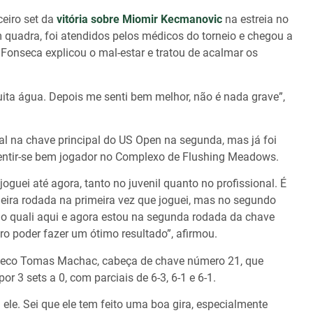
eiro set da
vitória sobre Miomir Kecmanovic
na estreia no
em quadra, foi atendidos pelos médicos do torneio e chegou a
 Fonseca explicou o mal-estar e tratou de acalmar os
uita água. Depois me senti bem melhor, não é nada grave”,
al na chave principal do US Open na segunda, mas já foi
sentir-se bem jogador no Complexo de Flushing Meadows.
guei até agora, tanto no juvenil quanto no profissional. É
meira rodada na primeira vez que joguei, mas no segundo
 o quali aqui e agora estou na segunda rodada da chave
ero poder fazer um ótimo resultado”, afirmou.
tcheco Tomas Machac, cabeça de chave número 21, que
or 3 sets a 0, com parciais de 6-3, 6-1 e 6-1.
le. Sei que ele tem feito uma boa gira, especialmente