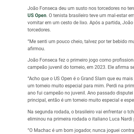
João Fonseca deu um susto nos torcedores no terc
US Open
. O tenista brasileiro teve um mal-estar 
vomitar em um cesto de lixo. Após a partida, João
torcedores.
“Me senti um pouco cheio, talvez por ter bebido m
afirmou.
João Fonseca fez o primeiro jogo como profission
campeão juvenil do torneio, em 2023. Ele afirma 
“Acho que o US Open é o Grand Slam que eu mais jo
um torneio muito especial para mim. Perdi na pri
ano fui campeão no juvenil. Ano passado disputei
principal, então é um torneio muito especial e esp
Na segunda rodada, o brasileiro vai enfrentar o 
eliminou na primeira rodada o italiano Luca Nardi p
“O Machac é um bom jogador, nunca joguei contra e