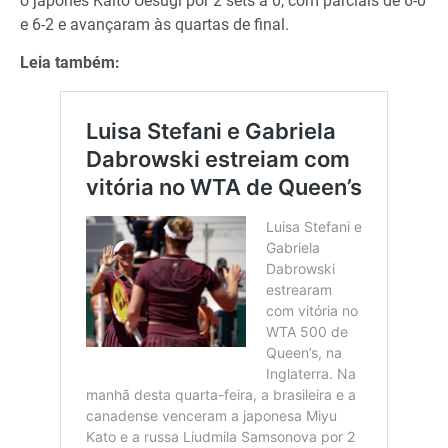
o japonês Kaito Uesugi por 2 sets a 0, com parciais de 6-0
e 6-2 e avançaram às quartas de final.
Leia também: