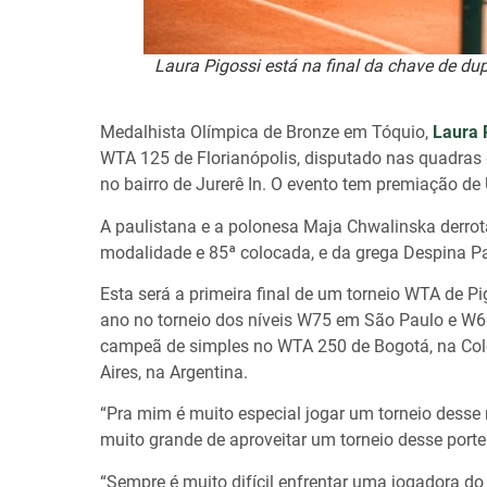
Laura Pigossi está na final da chave de d
Medalhista Olímpica de Bronze em Tóquio,
Laura 
WTA 125 de Florianópolis, disputado nas quadras d
no bairro de Jurerê In. O evento tem premiação de
A paulistana e a polonesa Maja Chwalinska derrota
modalidade e 85ª colocada, e da grega Despina Pa
Esta será a primeira final de um torneio WTA de Pi
ano no torneio dos níveis W75 em São Paulo e W60 d
campeã de simples no WTA 250 de Bogotá, na Co
Aires, na Argentina.
“Pra mim é muito especial jogar um torneio desse
muito grande de aproveitar um torneio desse porte 
“Sempre é muito difícil enfrentar uma jogadora d