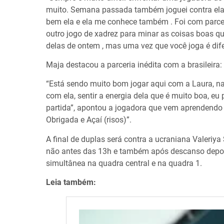
muito. Semana passada também joguei contra ela, 
bem ela e ela me conhece também . Foi com parceira
outro jogo de xadrez para minar as coisas boas que
delas de ontem , mas uma vez que você joga é dife
Maja destacou a parceria inédita com a brasileira:
“Está sendo muito bom jogar aqui com a Laura, n
com ela, sentir a energia dela que é muito boa, e
partida”, apontou a jogadora que vem aprendendo
Obrigada e Açaí (risos)”.
A final de duplas será contra a ucraniana Valeriya
não antes das 13h e também após descanso depoi
simultânea na quadra central e na quadra 1.
Leia também: