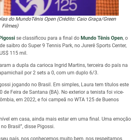
uplas do MundoTênis Open (Crédito: Caio Graça/Green
Filmes)
Pigossi
se classificou para a final do
Mundo Tênis Open
, o
e saibro do Super 9 Tennis Park, no Jurerê Sports Center,
 US$ 115 mil.
ram a dupla da carioca Ingrid Martins, terceira do país na
pamichail por 2 sets a 0, com um duplo 6/3.
gossi jogando no Brasil. Em simples, Laura tem títulos este
e Feira de Santana (BA). No exterior a tenista foi vice-
lômbia, em 2022, e foi campeã no WTA 125 de Buenos
 nível em casa, ainda mais estar em uma final. Uma emoção
no Brasil”, disse Pigossi.
o seu país, nos conhecemos muito bem, nos respeitamos