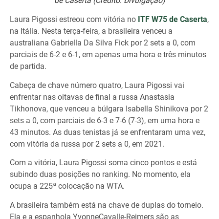
de Caserta (Crédito: Divulgação)
Laura Pigossi estreou com vitória no
ITF W75 de Caserta
,
na Itália. Nesta terça-feira, a brasileira venceu a
australiana Gabriella Da Silva Fick por 2 sets a 0, com
parciais de 6-2 e 6-1, em apenas uma hora e três minutos
de partida.
Cabeça de chave número quatro, Laura Pigossi vai
enfrentar nas oitavas de final a russa Anastasia
Tikhonova, que venceu a búlgara Isabella Shinikova por 2
sets a 0, com parciais de 6-3 e 7-6 (7-3), em uma hora e
43 minutos. As duas tenistas já se enfrentaram uma vez,
com vitória da russa por 2 sets a 0, em 2021.
Com a vitória, Laura Pigossi soma cinco pontos e está
subindo duas posições no ranking. No momento, ela
ocupa a 225ª colocação na WTA.
A brasileira também está na chave de duplas do torneio.
Ela e a espanhola YvonneCavalle-Reimers são as