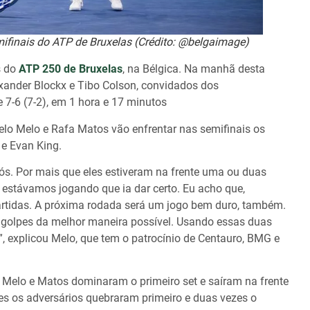
ifinais do ATP de Bruxelas (Crédito: @belgaimage)
s do
ATP 250 de Bruxelas
, na Bélgica. Na manhã desta
lexander Blockx e Tibo Colson, convidados dos
e 7-6 (7-2), em 1 hora e 17 minutos
lo Melo e Rafa Matos vão enfrentar nas semifinais os
 e Evan King.
ós. Por mais que eles estiveram na frente uma ou duas
 estávamos jogando que ia dar certo. Eu acho que,
artidas. A próxima rodada será um jogo bem duro, também.
os golpes da melhor maneira possível. Usando essas duas
l”, explicou Melo, que tem o patrocínio de Centauro, BMG e
 Melo e Matos dominaram o primeiro set e saíram na frente
es os adversários quebraram primeiro e duas vezes o