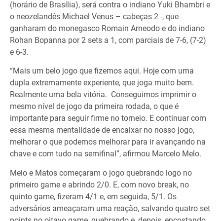
(horário de Brasília), será contra o indiano Yuki Bhambri e
o neozelandês Michael Venus – cabeças 2 -, que
ganharam do monegasco Romain Arneodo e do indiano
Rohan Bopanna por 2 sets a 1, com parciais de 7-6, (7-2)
e 6-3.
“Mais um belo jogo que fizemos aqui. Hoje com uma
dupla extremamente experiente, que joga muito bem.
Realmente uma bela vitória. Conseguimos imprimir o
mesmo nível de jogo da primeira rodada, o que é
importante para seguir firme no torneio. E continuar com
essa mesma mentalidade de encaixar no nosso jogo,
melhorar o que podemos melhorar para ir avançando na
chave e com tudo na semifinal”, afirmou Marcelo Melo.
Melo e Matos começaram o jogo quebrando logo no
primeiro game e abrindo 2/0. E, com novo break, no
quinto game, fizeram 4/1 e, em seguida, 5/1. Os
adversários ameaçaram uma reação, salvando quatro set
points no oitavo game, quebrando e, depois, encostando