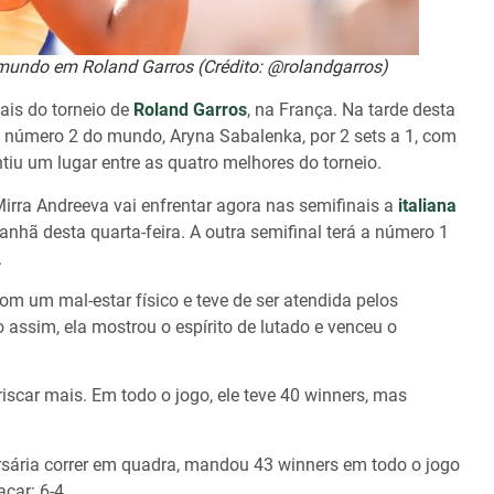
mundo em Roland Garros (Crédito: @rolandgarros)
ais do torneio de
Roland Garros
, na França. Na tarde desta
a número 2 do mundo, Aryna Sabalenka, por 2 sets a 1, com
ntiu um lugar entre as quatro melhores do torneio.
rra Andreeva vai enfrentar agora nas semifinais a
italiana
nhã desta quarta-feira. A outra semifinal terá a número 1
.
om um mal-estar físico e teve de ser atendida pelos
assim, ela mostrou o espírito de lutado e venceu o
scar mais. Em todo o jogo, ele teve 40 winners, mas
ersária correr em quadra, mandou 43 winners em todo o jogo
car: 6-4.