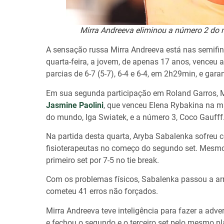
Mirra Andreeva eliminou a número 2 do 
A sensação russa Mirra Andreeva está nas semifin
quarta-feira, a jovem, de apenas 17 anos, venceu 
parcias de 6-7 (5-7), 6-4 e 6-4, em 2h29min, e gara
Em sua segunda participação em Roland Garros, Mi
Jasmine Paolini
, que venceu Elena Rybakina na ma
do mundo, Iga Swiatek, e a número 3, Coco Gaufff
Na partida desta quarta, Aryba Sabalenka sofreu c
fisioterapeutas no começo do segundo set. Mesmo 
primeiro set por 7-5 no tie break.
Com os problemas físicos, Sabalenka passou a arri
cometeu 41 erros não forçados.
Mirra Andreeva teve inteligência para fazer a adv
e fechou o segundo e o terceiro set pelo mesmo pla