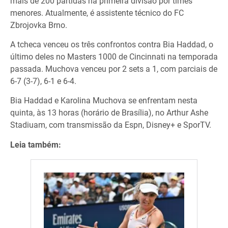
mais de 200 partidas na primeira divisão por times
menores. Atualmente, é assistente técnico do FC
Zbrojovka Brno.
A tcheca venceu os três confrontos contra Bia Haddad, o
último deles no Masters 1000 de Cincinnati na temporada
passada. Muchova venceu por 2 sets a 1, com parciais de
6-7 (3-7), 6-1 e 6-4.
Bia Haddad e Karolina Muchova se enfrentam nesta
quinta, às 13 horas (horário de Brasília), no Arthur Ashe
Stadiuam, com transmissão da Espn, Disney+ e SporTV.
Leia também: