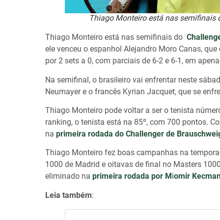
Thiago Monteiro está nas semifinais d
Thiago Monteiro está nas semifinais do
Challeng
ele venceu o espanhol Alejandro Moro Canas, que
por 2 sets a 0, com parciais de 6-2 e 6-1, em apen
Na semifinal, o brasileiro vai enfrentar neste sáb
Neumayer e o francês Kyrian Jacquet, que se enfr
Thiago Monteiro pode voltar a ser o tenista número 
ranking, o tenista está na 85º, com 700 pontos. C
na
primeira rodada do Challenger de Brauschwei
Thiago Monteiro fez boas campanhas na temporada
1000 de Madrid e oitavas de final no Masters 10
eliminado na
primeira rodada por M
i
omir Kecman
Leia também
: