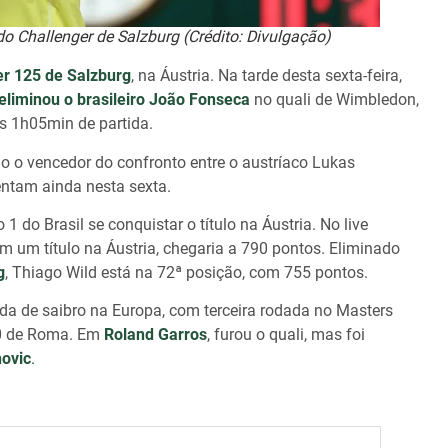
o Challenger de Salzburg (Crédito: Divulgação)
er 125 de Salzburg
, na Áustria. Na tarde desta sexta-feira,
eliminou o brasileiro João Fonseca
no quali de Wimbledon,
as 1h05min de partida.
ado o vencedor do confronto entre o austríaco Lukas
entam ainda nesta sexta.
1 do Brasil se conquistar o título na Áustria. No live
om um título na Áustria, chegaria a 790 pontos. Eliminado
g
, Thiago Wild está na 72ª posição, com 755 pontos.
 de saibro na Europa, com terceira rodada no Masters
00 de Roma. Em
Roland Garros
, furou o quali, mas foi
ovic
.