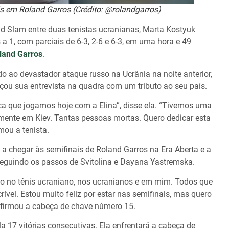
s em Roland Garros (Crédito: @rolandgarros)
nd Slam entre duas tenistas ucranianas, Marta Kostyuk
s a 1, com parciais de 6-3, 2-6 e 6-3, em uma hora e 49
land Garros
.
ao devastador ataque russo na Ucrânia na noite anterior,
u sua entrevista na quadra com um tributo ao seu país.
ca que jogamos hoje com a Elina”, disse ela. “Tivemos uma
lmente em Kiev. Tantas pessoas mortas. Quero dedicar esta
rmou a tenista.
a a chegar às semifinais de Roland Garros na Era Aberta e a
 seguindo os passos de Svitolina e Dayana Yastremska.
acto no tênis ucraniano, nos ucranianos e em mim. Todos que
ível. Estou muito feliz por estar nas semifinais, mas quero
 afirmou a cabeça de chave número 15.
17 vitórias consecutivas. Ela enfrentará a cabeça de