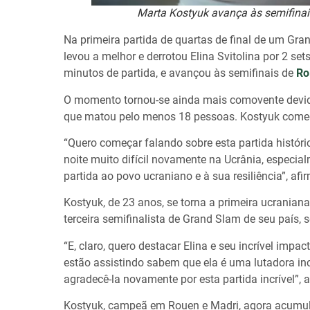
Marta Kostyuk avança às semifinai
Na primeira partida de quartas de final de um Gra
levou a melhor e derrotou Elina Svitolina por 2 set
minutos de partida, e avançou às semifinais de
Ro
O momento tornou-se ainda mais comovente devido 
que matou pelo menos 18 pessoas. Kostyuk começo
“Quero começar falando sobre esta partida históri
noite muito difícil novamente na Ucrânia, especia
partida ao povo ucraniano e à sua resiliência”, afi
Kostyuk, de 23 anos, se torna a primeira ucranian
terceira semifinalista de Grand Slam de seu país,
“E, claro, quero destacar Elina e seu incrível imp
estão assistindo sabem que ela é uma lutadora incr
agradecê-la novamente por esta partida incrível”,
Kostyuk, campeã em Rouen e Madri, agora acumula 