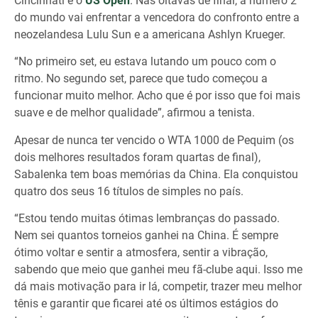
Cincinnati e o
US Open
. Nas oitavas de final, a número 2
do mundo vai enfrentar a vencedora do confronto entre a
neozelandesa Lulu Sun e a americana Ashlyn Krueger.
“No primeiro set, eu estava lutando um pouco com o
ritmo. No segundo set, parece que tudo começou a
funcionar muito melhor. Acho que é por isso que foi mais
suave e de melhor qualidade”, afirmou a tenista.
Apesar de nunca ter vencido o WTA 1000 de Pequim (os
dois melhores resultados foram quartas de final),
Sabalenka tem boas memórias da China. Ela conquistou
quatro dos seus 16 títulos de simples no país.
“Estou tendo muitas ótimas lembranças do passado.
Nem sei quantos torneios ganhei na China. É sempre
ótimo voltar e sentir a atmosfera, sentir a vibração,
sabendo que meio que ganhei meu fã-clube aqui. Isso me
dá mais motivação para ir lá, competir, trazer meu melhor
tênis e garantir que ficarei até os últimos estágios do