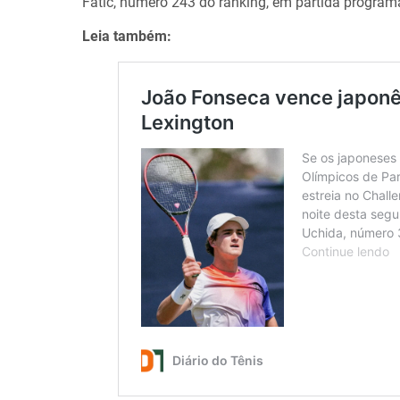
Fatic, número 243 do ranking, em partida programa
Leia também: