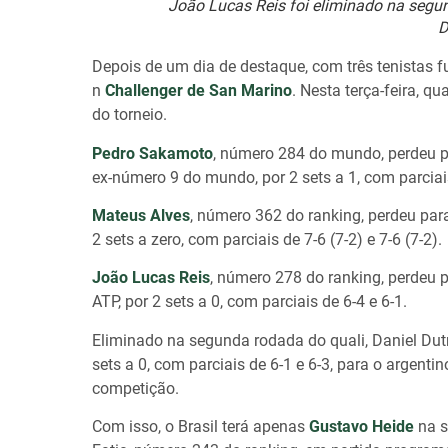
João Lucas Reis foi eliminado na segun
D
Depois de um dia de destaque, com três tenistas f
n
Challenger de San Marino
. Nesta terça-feira, q
do torneio.
Pedro Sakamoto
, número 284 do mundo, perdeu pa
ex-número 9 do mundo, por 2 sets a 1, com parciais 
Mateus Alves
, número 362 do ranking, perdeu par
2 sets a zero, com parciais de 7-6 (7-2) e 7-6 (7-2).
João Lucas Reis
, número 278 do ranking, perdeu 
ATP, por 2 sets a 0, com parciais de 6-4 e 6-1.
Eliminado na segunda rodada do quali, Daniel Dutr
sets a 0, com parciais de 6-1 e 6-3, para o argen
competição.
Com isso, o Brasil terá apenas
Gustavo Heide
na s