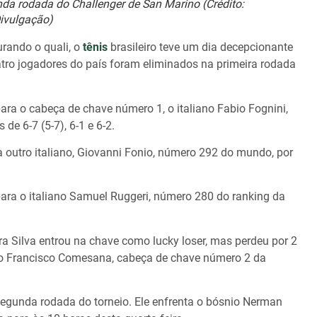
da rodada do Challenger de San Marino (Crédito:
ivulgação)
urando o quali, o
tênis
brasileiro teve um dia decepcionante
uatro jogadores do país foram eliminados na primeira rodada
ra o cabeça de chave número 1, o italiano Fabio Fognini,
de 6-7 (5-7), 6-1 e 6-2.
a outro italiano, Giovanni Fonio, número 292 do mundo, por
para o italiano Samuel Ruggeri, número 280 do ranking da
a Silva entrou na chave como lucky loser, mas perdeu por 2
tino Francisco Comesana, cabeça de chave número 2 da
egunda rodada do torneio. Ele enfrenta o bósnio Nerman