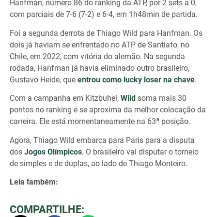
Hanfman, número 86 do ranking da ATP, por 2 sets a 0,
com parciais de 7-6 (7-2) e 6-4, em 1h48min de partida.
Foi a segunda derrota de Thiago Wild para Hanfman. Os
dois já haviam se enfrentado no ATP de Santiafo, no
Chile, em 2022, com vitória do alemão. Na segunda
rodada, Hanfman já havia eliminado outro brasileiro,
Gustavo Heide, que
entrou como lucky loser na chave
.
Com a campanha em Kitzbuhel,
Wild
soma mais 30
pontos no ranking e se aproxima da melhor colocação da
carreira. Ele está momentaneamente na 63ª posição.
Agora, Thiago Wild embarca para Paris para a disputa
dos
Jogos Olímpicos
. O brasileiro vai disputar o torneio
de simples e de duplas, ao lado de Thiago Monteiro.
Leia também:
COMPARTILHE: