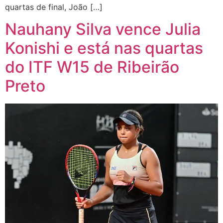
quartas de final, João […]
Nauhany Silva vence Julia
Konishi e está nas quartas
do ITF W15 de Ribeirão
Preto