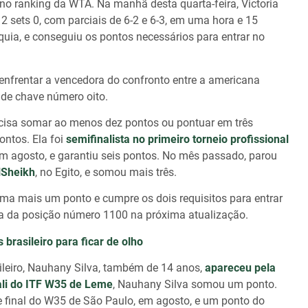
no ranking da WTA. Na manhã desta quarta-feira, Victoria
 2 sets 0, com parciais de 6-2 e 6-3, em uma hora e 15
rquia, e conseguiu os pontos necessários para entrar no
 enfrentar a vencedora do confronto entre a americana
 de chave número oito.
ecisa somar ao menos dez pontos ou pontuar em três
ontos. Ela foi
semifinalista no primeiro torneio profissional
em agosto, e garantiu seis pontos. No mês passado, parou
lSheikh
, no Egito, e somou mais três.
soma mais um ponto e cumpre os dois requisitos para entrar
a da posição número 1100 na próxima atualização.
brasileiro para ficar de olho
leiro, Nauhany Silva, também de 14 anos,
apareceu pela
li do ITF W35 de Leme
, Nauhany Silva somou um ponto.
de final do W35 de São Paulo, em agosto, e um ponto do