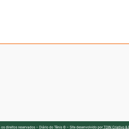
 os direitos reservados – Diário do Tênis © – Site desenvolvido por
TOIN Criativo & 