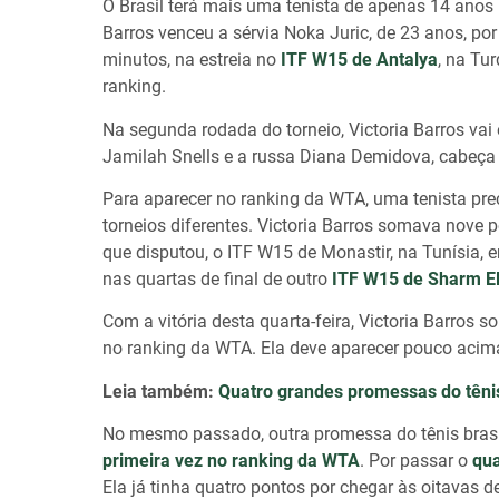
O Brasil terá mais uma tenista de apenas 14 anos 
Barros venceu a sérvia Noka Juric, de 23 anos, por
minutos, na estreia no
ITF W15 de Antalya
, na Tu
ranking.
Na segunda rodada do torneio, Victoria Barros vai
Jamilah Snells e a russa Diana Demidova, cabeça
Para aparecer no ranking da WTA, uma tenista pr
torneios diferentes. Victoria Barros somava nove p
que disputou, o ITF W15 de Monastir, na Tunísia, 
nas quartas de final de outro
ITF W15 de Sharm E
Com a vitória desta quarta-feira, Victoria Barros 
no ranking da WTA. Ela deve aparecer pouco acim
Leia também:
Quatro grandes promessas do tênis 
No mesmo passado, outra promessa do tênis brasi
primeira vez no ranking da WTA
. Por passar o
qua
Ela já tinha quatro pontos por chegar às oitavas 