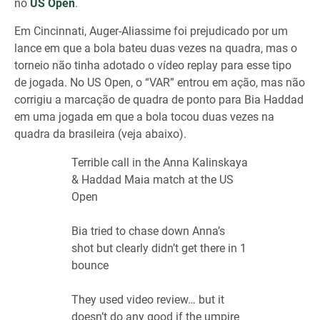
no
US Open
.
Em Cincinnati, Auger-Aliassime foi prejudicado por um
lance em que a bola bateu duas vezes na quadra, mas o
torneio não tinha adotado o vídeo replay para esse tipo
de jogada. No US Open, o “VAR” entrou em ação, mas não
corrigiu a marcação de quadra de ponto para Bia Haddad
em uma jogada em que a bola tocou duas vezes na
quadra da brasileira (veja abaixo).
Terrible call in the Anna Kalinskaya
& Haddad Maia match at the US
Open
Bia tried to chase down Anna’s
shot but clearly didn’t get there in 1
bounce
They used video review… but it
doesn’t do any good if the umpire