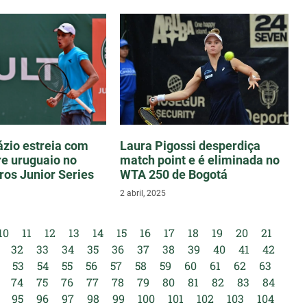
zio estreia com
Laura Pigossi desperdiça
re uruguaio no
match point e é eliminada no
ros Junior Series
WTA 250 de Bogotá
2 abril, 2025
10
11
12
13
14
15
16
17
18
19
20
21
32
33
34
35
36
37
38
39
40
41
42
53
54
55
56
57
58
59
60
61
62
63
74
75
76
77
78
79
80
81
82
83
84
95
96
97
98
99
100
101
102
103
104