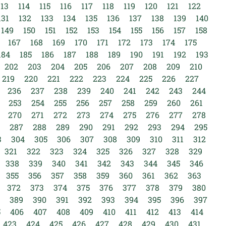
113
114
115
116
117
118
119
120
121
122
131
132
133
134
135
136
137
138
139
140
149
150
151
152
153
154
155
156
157
158
167
168
169
170
171
172
173
174
175
184
185
186
187
188
189
190
191
192
193
202
203
204
205
206
207
208
209
210
219
220
221
222
223
224
225
226
227
236
237
238
239
240
241
242
243
244
253
254
255
256
257
258
259
260
261
270
271
272
273
274
275
276
277
278
287
288
289
290
291
292
293
294
295
3
304
305
306
307
308
309
310
311
312
321
322
323
324
325
326
327
328
329
338
339
340
341
342
343
344
345
346
355
356
357
358
359
360
361
362
363
372
373
374
375
376
377
378
379
380
389
390
391
392
393
394
395
396
397
5
406
407
408
409
410
411
412
413
414
423
424
425
426
427
428
429
430
431