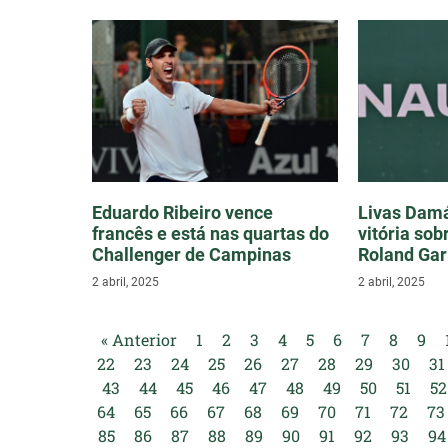
Eduardo Ribeiro vence
Livas Damá
francês e está nas quartas do
vitória sob
Challenger de Campinas
Roland Gar
2 abril, 2025
2 abril, 2025
« Anterior
1
2
3
4
5
6
7
8
9
22
23
24
25
26
27
28
29
30
31
43
44
45
46
47
48
49
50
51
52
64
65
66
67
68
69
70
71
72
73
85
86
87
88
89
90
91
92
93
94