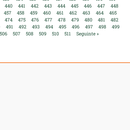
440
441
442
443
444
445
446
447
448
457
458
459
460
461
462
463
464
465
474
475
476
477
478
479
480
481
482
0
491
492
493
494
495
496
497
498
499
506
507
508
509
510
511
Seguinte »