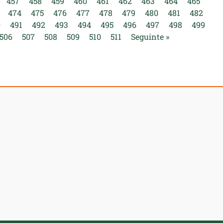
457
458
459
460
461
462
463
464
465
474
475
476
477
478
479
480
481
482
0
491
492
493
494
495
496
497
498
499
506
507
508
509
510
511
Seguinte »