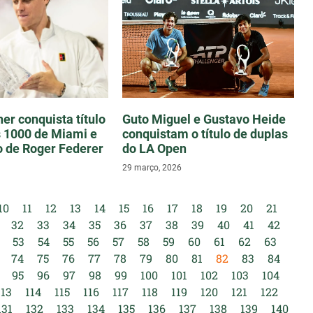
er conquista título
Guto Miguel e Gustavo Heide
 1000 de Miami e
conquistam o título de duplas
o de Roger Federer
do LA Open
29 março, 2026
10
11
12
13
14
15
16
17
18
19
20
21
32
33
34
35
36
37
38
39
40
41
42
53
54
55
56
57
58
59
60
61
62
63
74
75
76
77
78
79
80
81
82
83
84
95
96
97
98
99
100
101
102
103
104
113
114
115
116
117
118
119
120
121
122
131
132
133
134
135
136
137
138
139
140