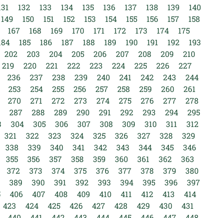
131
132
133
134
135
136
137
138
139
140
149
150
151
152
153
154
155
156
157
158
167
168
169
170
171
172
173
174
175
184
185
186
187
188
189
190
191
192
193
202
203
204
205
206
207
208
209
210
219
220
221
222
223
224
225
226
227
236
237
238
239
240
241
242
243
244
253
254
255
256
257
258
259
260
261
270
271
272
273
274
275
276
277
278
287
288
289
290
291
292
293
294
295
3
304
305
306
307
308
309
310
311
312
321
322
323
324
325
326
327
328
329
338
339
340
341
342
343
344
345
346
355
356
357
358
359
360
361
362
363
372
373
374
375
376
377
378
379
380
389
390
391
392
393
394
395
396
397
5
406
407
408
409
410
411
412
413
414
423
424
425
426
427
428
429
430
431
440
441
442
443
444
445
446
447
448