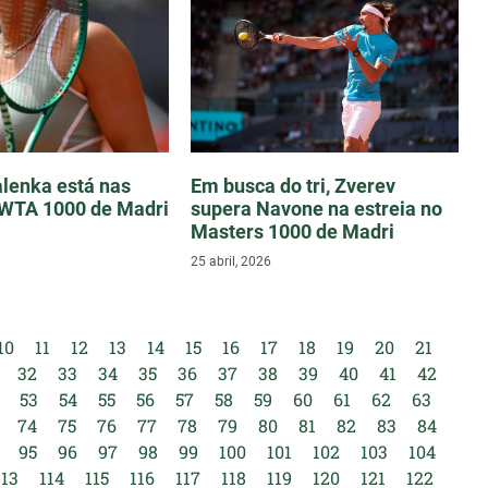
lenka está nas
Em busca do tri, Zverev
 WTA 1000 de Madri
supera Navone na estreia no
Masters 1000 de Madri
25 abril, 2026
10
11
12
13
14
15
16
17
18
19
20
21
32
33
34
35
36
37
38
39
40
41
42
53
54
55
56
57
58
59
60
61
62
63
74
75
76
77
78
79
80
81
82
83
84
95
96
97
98
99
100
101
102
103
104
113
114
115
116
117
118
119
120
121
122