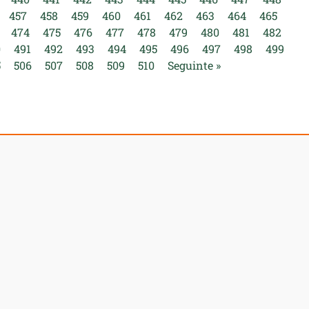
457
458
459
460
461
462
463
464
465
474
475
476
477
478
479
480
481
482
0
491
492
493
494
495
496
497
498
499
5
506
507
508
509
510
Seguinte »