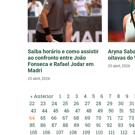
Saiba horário e como assistir
Aryna Saba
ao confronto entre João
oitavas do
Fonseca e Rafael Jodar em
25 abril, 2026
Madri
25 abril, 2026
« Anterior
1
2
3
4
5
6
7
8
9
22
23
24
25
26
27
28
29
30
31
43
44
45
46
47
48
49
50
51
52
64
65
66
67
68
69
70
71
72
73
85
86
87
88
89
90
91
92
93
94
105
106
107
108
109
110
111
112