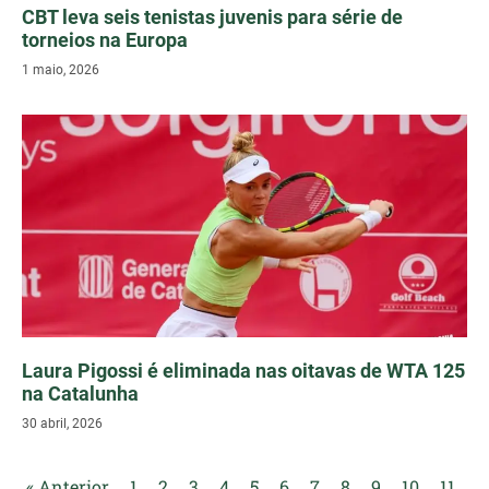
CBT leva seis tenistas juvenis para série de
torneios na Europa
1 maio, 2026
Laura Pigossi é eliminada nas oitavas de WTA 125
na Catalunha
30 abril, 2026
« Anterior
1
2
3
4
5
6
7
8
9
10
11