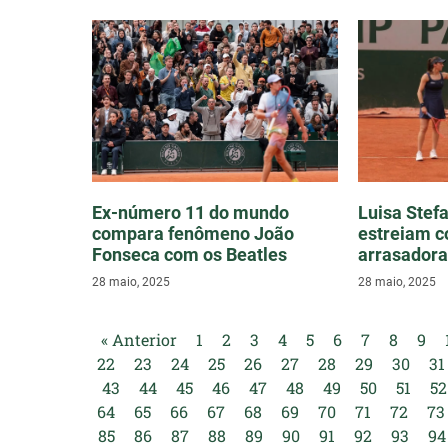
Ex-número 11 do mundo
Luisa Stef
compara fenômeno João
estreiam c
Fonseca com os Beatles
arrasadora
28 maio, 2025
28 maio, 2025
« Anterior
1
2
3
4
5
6
7
8
9
22
23
24
25
26
27
28
29
30
31
43
44
45
46
47
48
49
50
51
52
64
65
66
67
68
69
70
71
72
73
85
86
87
88
89
90
91
92
93
94