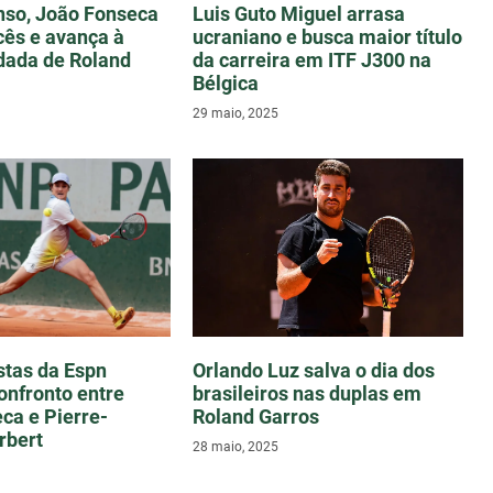
nso, João Fonseca
Luis Guto Miguel arrasa
cês e avança à
ucraniano e busca maior título
odada de Roland
da carreira em ITF J300 na
Bélgica
29 maio, 2025
tas da Espn
Orlando Luz salva o dia dos
onfronto entre
brasileiros nas duplas em
ca e Pierre-
Roland Garros
rbert
28 maio, 2025