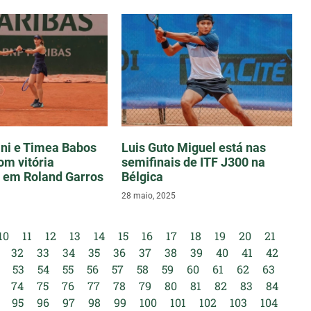
ani e Timea Babos
Luis Guto Miguel está nas
om vitória
semifinais de ITF J300 na
 em Roland Garros
Bélgica
28 maio, 2025
10
11
12
13
14
15
16
17
18
19
20
21
32
33
34
35
36
37
38
39
40
41
42
53
54
55
56
57
58
59
60
61
62
63
74
75
76
77
78
79
80
81
82
83
84
95
96
97
98
99
100
101
102
103
104