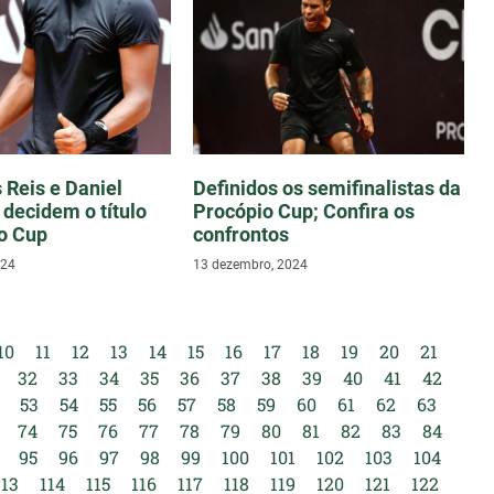
 Reis e Daniel
Definidos os semifinalistas da
 decidem o título
Procópio Cup; Confira os
o Cup
confrontos
024
13 dezembro, 2024
10
11
12
13
14
15
16
17
18
19
20
21
32
33
34
35
36
37
38
39
40
41
42
53
54
55
56
57
58
59
60
61
62
63
74
75
76
77
78
79
80
81
82
83
84
95
96
97
98
99
100
101
102
103
104
113
114
115
116
117
118
119
120
121
122