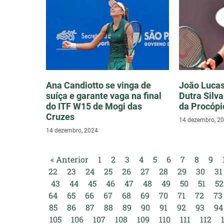
Ana Candiotto se vinga de
João Lucas
suíça e garante vaga na final
Dutra Silva
do ITF W15 de Mogi das
da Procópi
Cruzes
14 dezembro, 2
14 dezembro, 2024
« Anterior
1
2
3
4
5
6
7
8
9
22
23
24
25
26
27
28
29
30
31
43
44
45
46
47
48
49
50
51
52
64
65
66
67
68
69
70
71
72
73
85
86
87
88
89
90
91
92
93
94
105
106
107
108
109
110
111
112