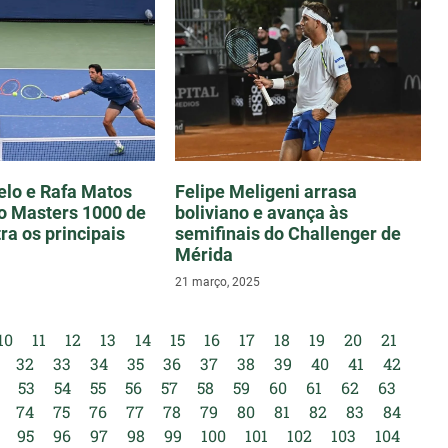
lo e Rafa Matos
Felipe Meligeni arrasa
o Masters 1000 de
boliviano e avança às
ra os principais
semifinais do Challenger de
Mérida
21 março, 2025
10
11
12
13
14
15
16
17
18
19
20
21
32
33
34
35
36
37
38
39
40
41
42
53
54
55
56
57
58
59
60
61
62
63
74
75
76
77
78
79
80
81
82
83
84
95
96
97
98
99
100
101
102
103
104