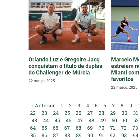
Orlando Luz e Gregoire Jacq
Marcelo Me
conquistam o título de duplas
estreiam n
do Challenger de Múrcia
Miami cont
favoritos
22 março, 2025
22 março, 2025
« Anterior
1
2
3
4
5
6
7
8
9
22
23
24
25
26
27
28
29
30
31
43
44
45
46
47
48
49
50
51
52
64
65
66
67
68
69
70
71
72
73
85
86
87
88
89
90
91
92
93
94