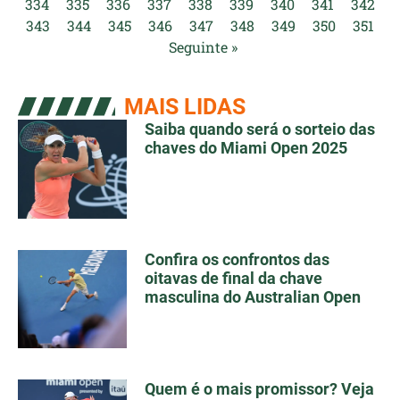
334
335
336
337
338
339
340
341
342
343
344
345
346
347
348
349
350
351
Seguinte »
MAIS LIDAS
Saiba quando será o sorteio das
chaves do Miami Open 2025
Confira os confrontos das
oitavas de final da chave
masculina do Australian Open
Quem é o mais promissor? Veja